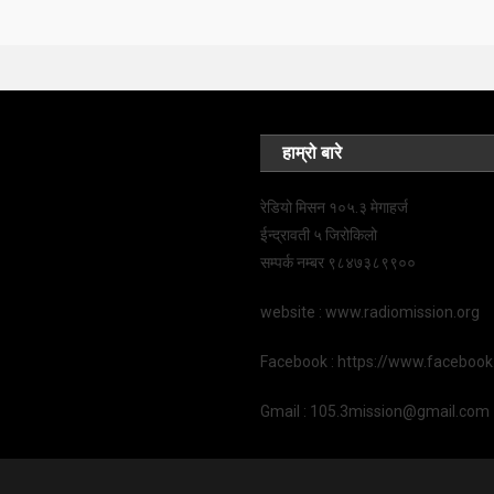
हाम्रो बारे
रेडियो मिसन १०५.३ मेगाहर्ज
ईन्द्रावती ५ जिरोकिलो
सम्पर्क नम्बर ९८४७३८९९००
website : www.radiomission.org
Facebook : https://www.faceboo
Gmail : 105.3mission@gmail.com