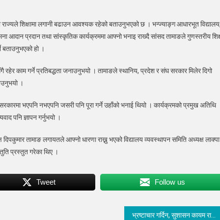
्तरीय
गी राज्यले शिक्षामा लगानी बढाउन आवश्यक रहेको बताउनुभएको छ । भन्ज्याङ्ग आधारभूत विद्यालय
ा आदान प्रदान तथा सांस्कृतिक कार्यक्रममा आफ्नो भनाइ राख्दै सांसद तामाङले गुणस्तरीय शिक्
्ने बताउनुभएको हो ।
स्पर्धामा
रन
ंगै रहेर काम गर्ने प्रतिबद्धता जनाउनुभयो । तामाङले स्थानिय, प्रदेश र संघ सरकार मिलेर दिगो
म
क्ति
ताउनुभयो ।
ादन
ा सरकारमा भएपनि नभएपनि जसरी पनि पूरा गर्ने उहाँको भनाई थियो । कार्यक्रमको प्रमुख अतिथि
ाद पनि ज्ञापन गर्नुभयो ।
्ष दिपकुमार तामाङ लगायतले आफ्नो धारणा राख्नु भएको विद्यालय व्यवस्थापन समिति अध्यक्ष लाक्पा
द
तुति प्रस्तुत गरेका थिए ।
ाङ
Tweet
Follow us
भ्रष्टाचार गर्दिन, सुशासन कायम राख्छु : अध्यक्ष नेपाल