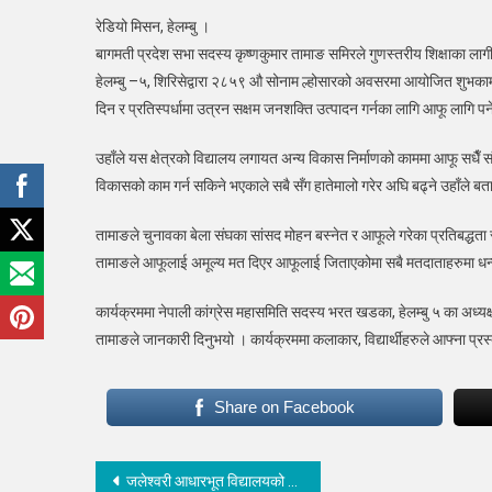
गुणस
रेडियो मिसन, हेलम्बु ।
शिक्षा
बागमती प्रदेश सभा सदस्य कृष्णकुमार तामाङ समिरले गुणस्तरीय शिक्षाका ला
दिन
हेलम्बु –५, शिरिसेद्वारा २८५९ औ सोनाम ल्होसारको अवसरमा आयोजित शुभकामन
र
दिन र प्रतिस्पर्धामा उत्रन सक्षम जनशक्ति उत्पादन गर्नका लागि आफू लागि पर
प्रति
उत्
उहाँले यस क्षेत्रको विद्यालय लगायत अन्य विकास निर्माणको काममा आफू सधैँ सं
सक्ष
जनश
विकासको काम गर्न सकिने भएकाले सबै सँग हातेमालो गरेर अघि बढ्ने उहाँले ब
उत्प
तामाङले चुनावका बेला संघका सांसद मोहन बस्नेत र आफूले गरेका प्रतिबद्धत
गर्न
लागी
तामाङले आफूलाई अमूल्य मत दिएर आफूलाई जिताएकोमा सबै मतदाताहरुमा धन्यव
पर्नेछु
:
कार्यक्रममा नेपाली कांग्रेस महासमिति सदस्य भरत खडका, हेलम्बु ५ का अध्यक
सास
तामाङले जानकारी दिनुभयो । कार्यक्रममा कलाकार, विद्यार्थीहरुले आफ्ना प्रस्
ताम
Share on Facebook
Post
जलेश्वरी आधारभूत विद्यालयको ६९ औँ वार्षिकोत्सव सम्पन्न