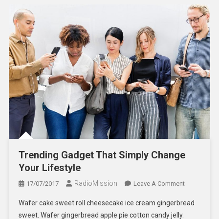
Trending Gadget That Simply Change
Your Lifestyle
RadioMission
On
17/07/2017
Leave A Comment
Trending
Wafer cake sweet roll cheesecake ice cream gingerbread
Gadget
sweet. Wafer gingerbread apple pie cotton candy jelly.
That