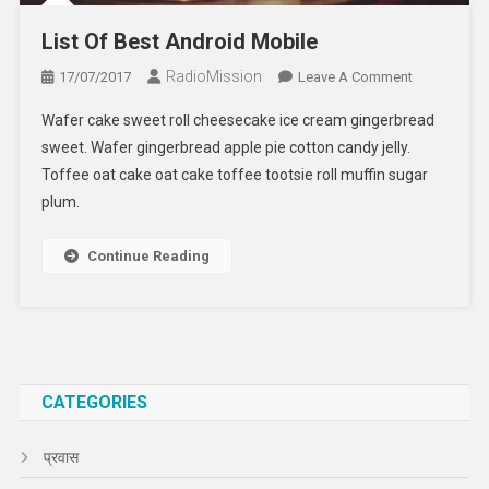
List Of Best Android Mobile
RadioMission
On
17/07/2017
Leave A Comment
List
Wafer cake sweet roll cheesecake ice cream gingerbread
Of
sweet. Wafer gingerbread apple pie cotton candy jelly.
Best
Toffee oat cake oat cake toffee tootsie roll muffin sugar
Android
plum.
Mobile
Continue Reading
CATEGORIES
प्रवास