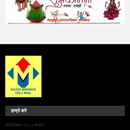
हाम्रो बारे
रेडियो मिसन १०५.३ मेगाहर्ज