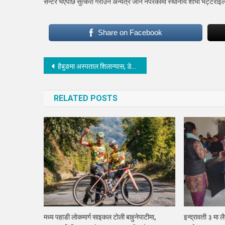
सेन्टर भएपछि सुत्केरी गराउन अन्यत्र जान नपरेकोमा स्थानीय शोभा भट्टराईले 
Share on Facebook
Post
हैबुङमा अस्पताल शिलान्यास, डेढ वर्षमा निर्माण सम्पन्न हुने
navigation
RELATED POSTS
मध्य पहाडी लाेकमार्ग साइकल टाेली बाहुनेपाटीमा,
इन्द्रावती ३ मा 