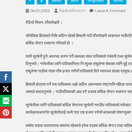
*
#
समाचार
समाज
सिन्धुपाल्चोक
स्वास्थ्य
RadioMission
On
06/01/2023
Leave A Comment
पाँच
रेडियो मिसन, पाँचपोखरी ।
सबै
वडाम
भौगोलिक हिसाबले निकै कठिन रहेको हिमाली गाउँ पाँचपोखरी थाङपाल गाउँपाल
बर्थ
बर्थिङ सेन्टर स्थापना गरिएको हो ।
सेन्ट
स्था
घरमै सुत्केरी हुने अवस्था अन्त्य गर्ने लक्ष्यका साथ पालिकाले गर्भवती तथा सु
दिनुभयो। गर्भवतीका लागि पालिकाभित्र निःशुुल्क एम्बुलेन्स सेवाका लागि दुई व
एम्बुलेन्स गाडीमा गएमा पाँच हजार रुपैयाँ पालिकाले दिने स्वास्थ्य शाखा प्रम
हिमाली क्षेत्रमा पर्ने यस पालिकामा अझै कठिन अवस्थामा राष्ट्रपति महिला उत्
लामाले बताउनुभयो । गाउँपालिकाको आठ वटै वडामा बर्थिङ सेन्टर स्थापना भएक
सुत्केरीका लागि पालिकाको बर्थिङ सेन्टरमा सुत्केरी गराउँदा पालिकाको तर्फब
कार्यक्रमअन्तर्गत सुत्केरीलाई घरमै गएर एक हजार रुपैयाँ बराबरको पोषणयुक्त
वर्षामा सडक यातायातमा समस्या रहेकाले हरेक वडामा बर्थिङ सेन्टर तथा पालिकाम