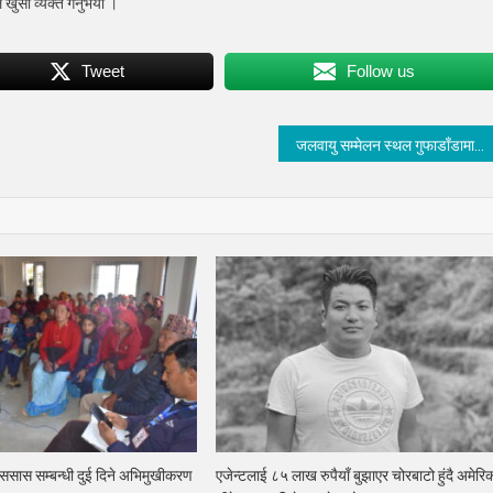
खुसी व्यक्त गर्नुभयो ।
Tweet
Follow us
जलवायु सम्मेलन स्थल गुफाडाँडामा आन्तरिक पर्यटकको चहलपहल बढ्यो
लैससास सम्बन्धी दुई दिने अभिमुखीकरण
एजेन्टलाई ८५ लाख रुपैयाँ बुझाएर चोरबाटो हुंदै अमेरि