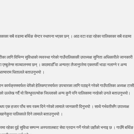
पोखरीको
ा
िकाका सबै वडामा बर्थिङ सेन्टर स्थापना भएका छन् । आठ वटा वडा रहेका पालिकाका सबै वडामा
िङ
र
पना
त्केरीका लागि विभिन्न सुविधाको व्यवस्था गरेको गाउँपालिकाकी उपाध्यक्ष सुनिता अधिकारीले जानकारी
टा एम्बुलेन्स सञ्चालनमा छन् । काठमाडौँ वा अन्यत्र लैजानुपरेमा एकतर्फी भाडा नलाग्ने र अन्य
ुख आत्माराम धितालले बताउनुभयो ।
थान कार्यक्रममार्फत धेरैको हेलिकप्टरमार्फत उपचारका लागि पठाइने गरेको गाउँपालिका अध्यक्ष टासी
ो उल्लेख गर्दै यो सिन्धुपाल्चोक जिल्लाको अन्य कुनै पनि पालिकामा नरहेको उनले बताउनुभयो।
ाट थप एक हजार पाँच सय रकम दिने गरेको लामाले जानकारी दिनुभयो । साथै गर्भवतीसँग उपाध्यक्ष
 खानेकुरा पालिकाले दिने लामाले बताउनुभयो ।
ा रहेका दुई सुविधा सम्पन्न अस्पतालबाट सेवा प्रदान गर्ने गरेको उहाँको भनाइ छ । गाउँमै बर्थिङ