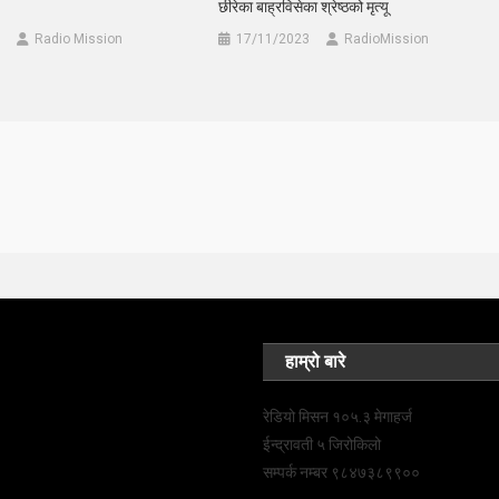
छीरेका बाह्रविसेका श्रेष्ठको मृत्यू
Radio Mission
17/11/2023
RadioMission
हाम्रो बारे
रेडियो मिसन १०५.३ मेगाहर्ज
ईन्द्रावती ५ जिरोकिलो
सम्पर्क नम्बर ९८४७३८९९००